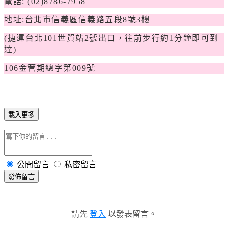
電話: (02)8786-7958
地址:台北市信義區信義路五段8號3樓
(
捷運台北101世貿站2號出口，往前步行約1分鐘即可到
達)
106
金管期總字第009號
載入更多
公開留言
私密留言
發佈留言
請先
登入
以發表留言。