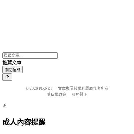
推薦文章
關閉搜尋
© 2026
PIXNET
｜
文章與圖片權利屬原作者所有
隱私權政策
｜
服務聲明
⚠️
成人內容提醒