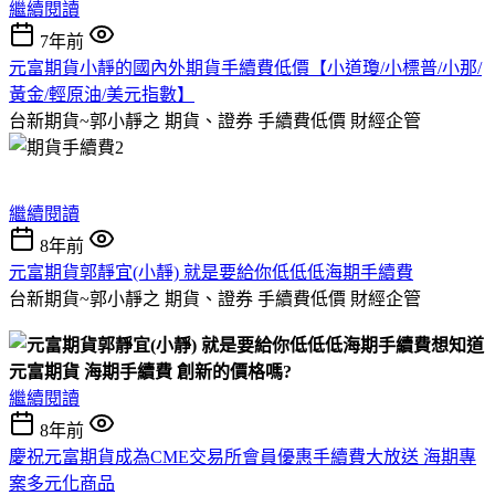
繼續閱讀
7年前
元富期貨小靜的國內外期貨手續費低價【小道瓊/小標普/小那/
黃金/輕原油/美元指數】
台新期貨~郭小靜之 期貨、證券 手續費低價
財經企管
繼續閱讀
8年前
元富期貨郭靜宜(小靜) 就是要給你低低低海期手續費
台新期貨~郭小靜之 期貨、證券 手續費低價
財經企管
想知道
元富期貨 海期手續費 創新的價格嗎?
繼續閱讀
8年前
慶祝元富期貨成為CME交易所會員優惠手續費大放送 海期專
案多元化商品