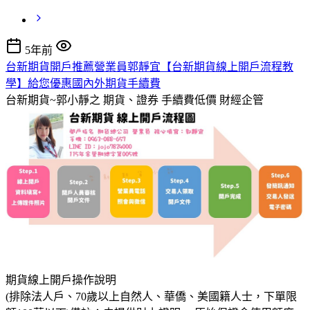
5年前
台新期貨開戶推薦營業員郭靜宜【台新期貨線上開戶流程教
學】給您優惠國內外期貨手續費
台新期貨~郭小靜之 期貨、證券 手續費低價
財經企管
期貨線上開戶操作說明
(排除法人戶、70歲以上自然人、華僑、美國籍人士，下單限