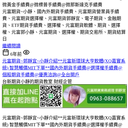
微黃金手續費@微標普手續費@微那斯達克手續費
元富期貨~小靜、國內外期貨手續費、元富期貨營業員手續
費、元富期貨選擇權、元富期貨郭靜宜、電子期貨、金融期
貨、ETF期貨手續費、選擇權、元富期貨軟體、期貨、選擇
權、元富郭小靜、元富期貨、選擇權、期貨交易所、期貨結算
日
繼續閱讀
6年前
元富期貨~郭靜宜~小靜介紹**元富新環球大亨軟體(XQ嘉實系
統) 智慧觸價MIT下單**國內外期貨手續費@選擇權手續費@
個股期貨手續費@優惠洽詢@全台開戶
台新期貨小靜的期貨教室
財經企管
元富期貨~郭靜宜~小靜介紹**元富新環球大亨軟體(XQ嘉實系
統) 智慧觸價MIT下單**國內外期貨手續費@選擇權手續費@