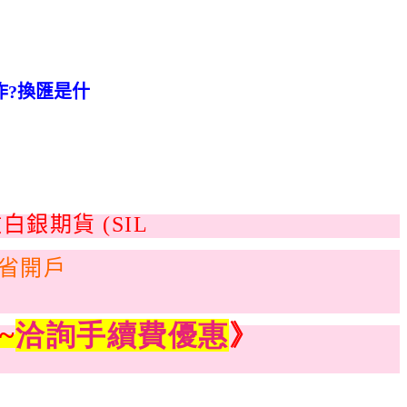
作?換匯是什
全省開戶
!~
洽詢手續費優惠
》