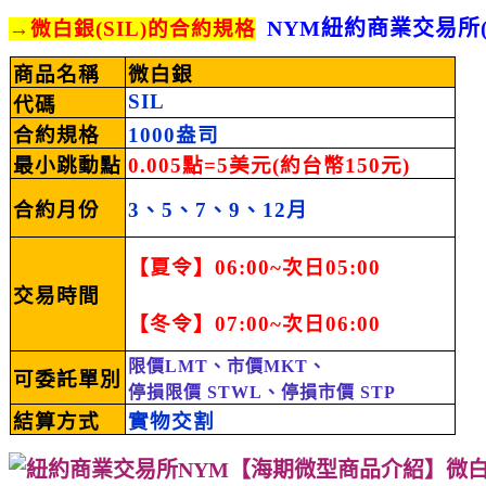
NYM紐約商業交易所(C
→微白銀(SIL)的合約規格
商品名稱
微白銀
SIL
代碼
合約規格
1000盎司
最小跳動點
0.005
點
=5
美元
(
約台幣
150
元
)
合約月份
3
、5、7
、
9
、
12
月
【夏令】
06:00~
次日
05:00
交易時間
【冬令】
07:00~
次日
06:00
限價LMT、市價MKT、
可委託單別
停損限價 STWL、停損市價 STP
結算方式
實物交割