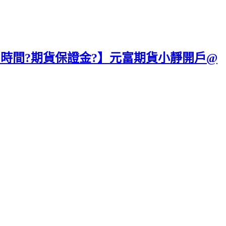
易時間?期貨保證金?】元富期貨小靜開戶@