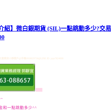
紹】微白銀期貨 (SIL)一點跳動多少?交
00
@手機0958029758@LINE ID :jojo7824000
~
金和一點跳動多少^^