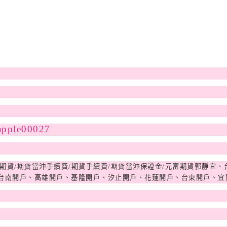
apple00027
期貨
/期貨
當沖手續費
/
期貨手續費
/期貨
當沖保證金
/
元富期貨
郭靜宜、
台南開戶、高雄開戶、基隆開戶、汐止開戶、花蓮開戶、台東開戶、宜