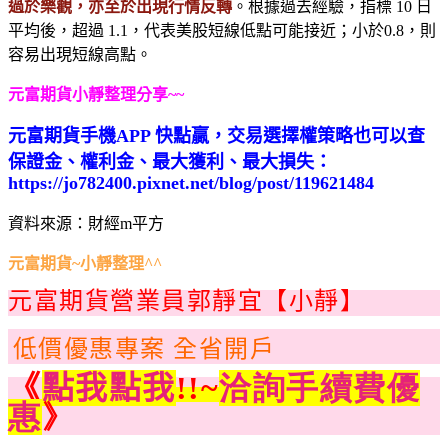
過於樂觀，亦至於出現行情反轉
。根據過去經驗，指標 10 日
平均後，超過 1.1，代表美股短線低點可能接近；小於0.8，則
容易出現短線高點。
元富期貨小靜整理分享~~
元富期貨手機APP 快點贏，交易選擇權策略也可以查
保證金、權利金、最大獲利、最大損失：
https://jo782400.pixnet.net/blog/post/119621484
資料來源：財經m平方
元富期貨~小靜整理^^
元富期貨營業員郭靜宜【小靜】
低價優惠專案 全省開戶
《
點我點我
!!~
洽詢手續費優
惠
》