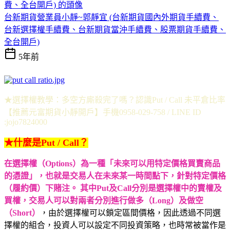
台新期貨營業員小靜~郭靜宜 (台新期貨國內外期貨手續費、
台新選擇權手續費、台新期貨當沖手續費、股票期貨手續費、
全台開戶)
5年前
★選擇權教學：多空方廝殺完了嗎？認識Put / Call 未平倉比率
【推薦元富期貨小靜開戶】手機0958-029-758 / LINE ID
:jojo7824000
★什麼是Put / Call？
在選擇權（Options）為一種「未來可以用特定價格買賣商品
的憑證」，也就是交易人在未來某一時間點下，針對特定價格
（履約價）下賭注。 其中Put及Call分別是選擇權中的賣權及
買權，交易人可以對兩者分別進行做多（Long）及做空
（Short）
，由於選擇權可以鎖定區間價格，因此透過不同選
擇權的組合，投資人可以設定不同投資策略，也時常被當作是