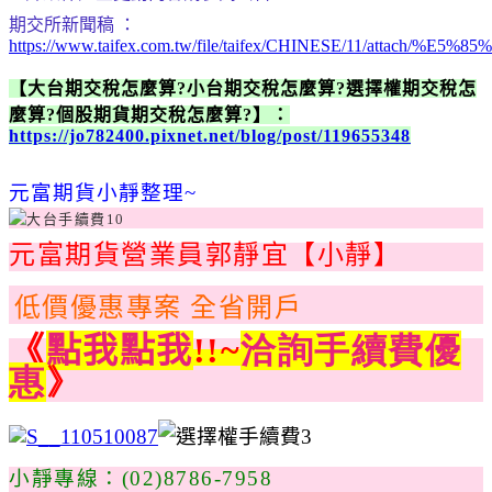
期交所新聞稿 ：
https://www.taifex.com.tw/file/taifex/CHINESE/11/attach/
【大台期交稅怎麼算?小台期交稅怎麼算?選擇權期交稅怎
麼算?個股期貨期交稅怎麼算?】：
https://jo782400.pixnet.net/blog/post/119655348
元富期貨小靜整理~
元富期貨營業員郭靜宜【小靜】
低價優惠專案 全省開戶
《
點我點我
!!~
洽詢手續費優
惠
》
小靜專線：(02)8786-7958