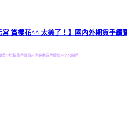
宮 賞櫻花^^ 太美了！】國內外期貨手續
手續費@選擇權手續費@個股期貨手續費@全台開戶