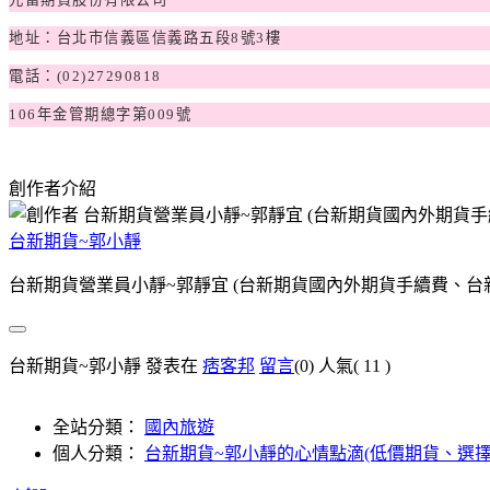
地址：台北市信義區信義路五段
8
號
3
樓
電話：
(02)27290818
106
年金管期總字第
009
號
創作者介紹
台新期貨~郭小靜
台新期貨營業員小靜~郭靜宜 (台新期貨國內外期貨手續費、
台新期貨~郭小靜 發表在
痞客邦
留言
(0)
人氣(
11
)
全站分類：
國內旅遊
個人分類：
台新期貨~郭小靜的心情點滴(低價期貨、選擇