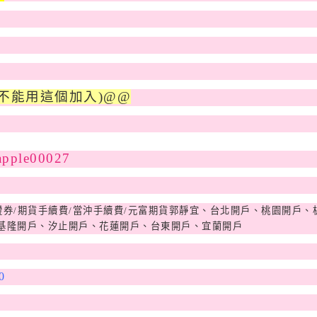
，不能用這個加入)@@
apple00027
證券
/
期貨手續費
/
當沖手續費
/
元富期貨
郭靜宜、台北開戶、桃園開戶、
基隆開戶、汐止開戶、花蓮開戶、台東開戶、宜蘭開戶
0