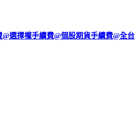
費@選擇權手續費@個股期貨手續費@全台