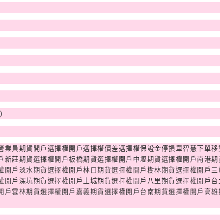
)
營業員期貨開戶選擇權開戶選擇權價差選擇權保證金停損單智慧下單移
戶新莊期貨選擇權開戶板橋期貨選擇權開戶中壢期貨選擇權開戶南港期
權開戶淡水期貨選擇權開戶林口期貨選擇權開戶樹林期貨選擇權開戶三
權開戶深坑期貨選擇權開戶土城期貨選擇權開戶八里期貨選擇權開戶台
開戶雲林期貨選擇權開戶嘉義期貨選擇權開戶台南期貨選擇權開戶高雄