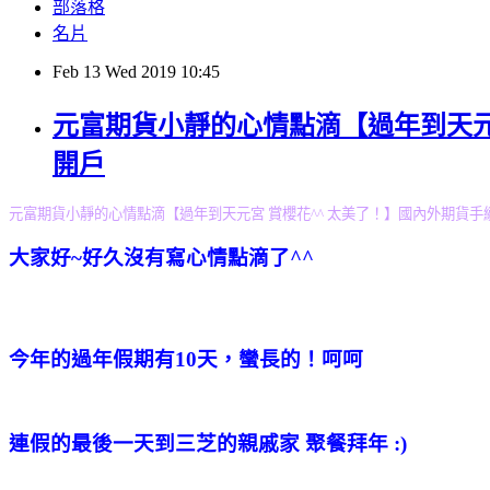
部落格
名片
Feb
13
Wed
2019
10:45
元富期貨小靜的心情點滴【過年到天元
開戶
元富期貨小靜的心情點滴【過年到天元宮 賞櫻花^^ 太美了！】國內外期貨
大家好~好久沒有寫心情點滴了^^
今年的過年假期有10天，蠻長的！呵呵
連假的最後一天到三芝的親戚家 聚餐拜年 :)