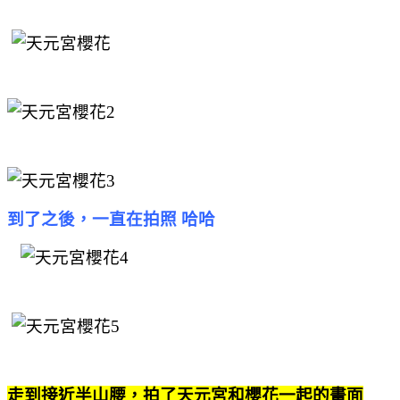
到了之後，一直在拍照 哈哈
走到接近半山腰，拍了天元宮和櫻花一起的畫面