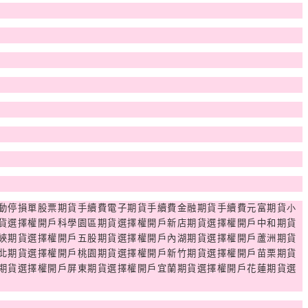
動停損單股票期貨手續費電子期貨手續費金融期貨手續費元富期貨
小
貨選擇權開戶科學園區期貨選擇權開戶新店期貨選擇權開戶中和期貨
峽期貨選擇權開戶五股期貨選擇權開戶內湖期貨選擇權開戶蘆洲期貨
北期貨選擇權開戶桃園期貨選擇權開戶新竹期貨選擇權開戶苗栗期貨
期貨選擇權開戶屏東期貨選擇權開戶宜蘭期貨選擇權開戶花蓮期貨選