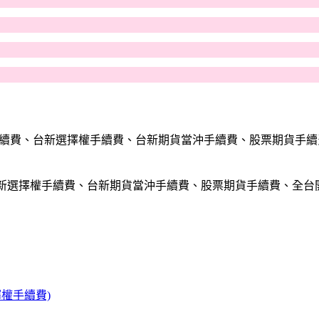
台新選擇權手續費、台新期貨當沖手續費、股票期貨手續費、全台
權手續費)