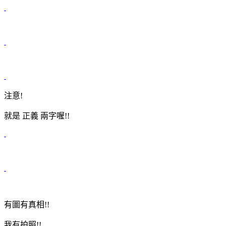
注意!
就是 正義 兩字喔!!
有圖有真相!!
我有拍照!!