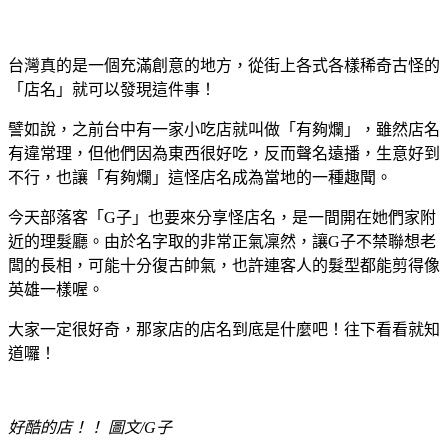
台灣真的是一個充滿創意的地方，從街上各式各樣稀奇古怪的
「店名」就可以發現這件事！
譬如說，之前台中有一家小吃店就叫做「有夠爛」，雖然店名
有違常理，但他們因為東西很好吃，反而聲名遠播，生意好到
不行，也讓「有夠爛」這怪店名成為當地的一種趣聞。
今天部落客「G子」也要來分享怪店名，是一間開在她們家附
近的理髮廳。由於名字取的非常正氣凜然，讓G子不禁聯想老
闆的長相，可能十分復古帥氣，也許連客人的髮型都能剪得像
英雄一樣喔。
大家一定很好奇，那家店的店名到底是什麼吧！往下看看就知
道囉！
好酷的店！！ 圖文/G子